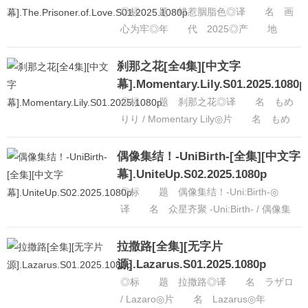
幕].The.Prisoner.of.Love.S01.2025.
◎标 题 错惹胭脂色◎译 名 画
心为牢◎年 代 2025◎产 地
中国大陆◎类 别 爱情 / 短片 / 古装
◎语 言 汉语普通话......
[详细]
刹那之花[全4集][中文字
幕].Momentary.Lily.S01.2025.1080p
◎标 题 刹那之花◎译 名 もめ
りり / Momentary Lily◎片 名 もめ
んたりー・リリィ◎年 代 2025◎
产 地 日......
[详细]
偶像集结！-UniBirth-[全集][中文字
幕].UniteUp.S02.2025.1080p
◎标 题 偶像集结！-Uni:Birth-◎
译 名 众星齐聚 -Uni:Birth- / 偶像集
结！第二季 / 众星齐聚 第二季◎
片 ......
[详细]
拉撒路[全集][无字片
源].Lazarus.S01.2025.1080p
◎标 题 拉撒路◎译 名 ラザロ
/ Lazaro◎片 名 Lazarus◎年