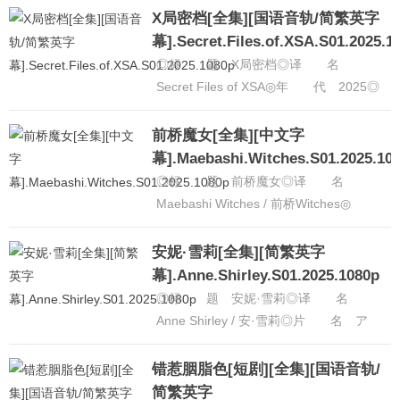
普通话◎IMDb链接 htt......
[详细]
X局密档[全集][国语音轨/简繁英字
幕].Secret.Files.of.XSA.S01.2025.1
◎标 题 X局密档◎译 名
Secret Files of XSA◎年 代 2025◎
产 地 中国大陆◎类 别 剧情 /
悬疑 /......
[详细]
前桥魔女[全集][中文字
幕].Maebashi.Witches.S01.2025.10
◎标 题 前桥魔女◎译 名
Maebashi Witches / 前桥Witches◎
片 名 前橋ウィッチーズ◎年
代 2025◎产......
[详细]
安妮·雪莉[全集][简繁英字
幕].Anne.Shirley.S01.2025.1080p
◎标 题 安妮·雪莉◎译 名
Anne Shirley / 安·雪莉◎片 名 ア
ン・シャーリー◎年 代 2025◎
产 地 日本◎类......
[详细]
错惹胭脂色[短剧][全集][国语音轨/
简繁英字