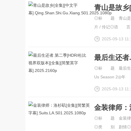
青山是故乡[
幕].Qing.Sh
◎标 题 青山是
片 / 传记◎语 言 
2025-09-13 11:
最后生还者.
英字幕].202
◎标 题 最后生还者
Us Season 2◎年 
2025-09-13 11:
金装律师：
幕].Suits.L
◎标 题 金装律师
◎类 别 剧情◎语 