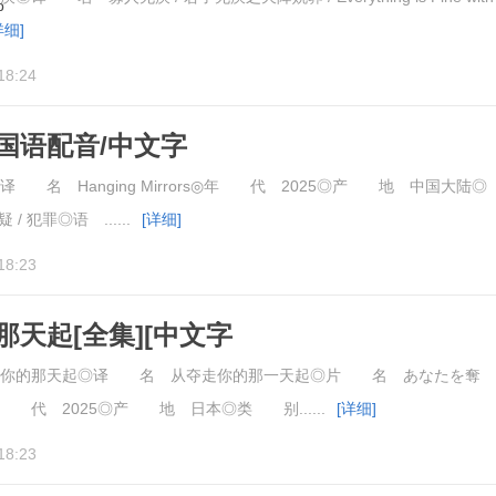
详细]
18:24
[国语配音/中文字
.Mirrors.S01.2025.1080p
名 Hanging Mirrors◎年 代 2025◎产 地 中国大陆◎
/ 犯罪◎语 ......
[详细]
18:23
天起[全集][中文字
o.Ubatta.Sono.Hi.kara.S01.2025.1080p
你的那天起◎译 名 从夺走你的那一天起◎片 名 あなたを奪
 代 2025◎产 地 日本◎类 别......
[详细]
18:23