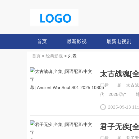
首页
最新影视
最新电视剧
首页
>
经典影视
> 列表
太古战魂[全
幕].Ancient
◎标 题 太古战魂◎译
代 2025◎产 地 
2025-09-13 11:
君子无疾[全
幕].Everyth
◎标 题 君子无疾◎译 