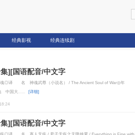
经典影视
经典连续剧
集][国语配音/中文字
.War.Soul.S01.2025.1080p
 名 神魂武尊（小说名） / The Ancient Soul of War◎年
中国大......
[详细]
18:24
集][国语配音/中文字
ing.is.Fine.with.the.Emperor.S01.2025.
名 寡人无疾 / 君子无疾之天降姚霁 / Everything is Fine with