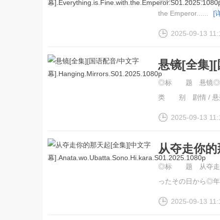
the Emperor......
[
2025-09-13 11:
悬镜[全集]
幕].Hanging
◎标 题 悬镜◎译 
类 别 剧情 / 悬疑 
2025-09-13 11:
从夺走你的那
幕].Anata.w
◎标 题 从夺走
ったその日から◎年
2025-09-13 11: