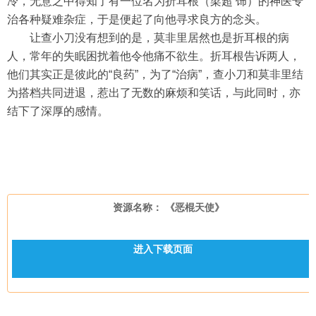
冷，无意之中得知了有一位名为折耳根（梁超 饰）的神医专
治各种疑难杂症，于是便起了向他寻求良方的念头。
让查小刀没有想到的是，莫非里居然也是折耳根的病
人，常年的失眠困扰着他令他痛不欲生。折耳根告诉两人，
他们其实正是彼此的“良药”，为了“治病”，查小刀和莫非里结
为搭档共同进退，惹出了无数的麻烦和笑话，与此同时，亦
结下了深厚的感情。
资源名称： 《恶棍天使》
进入下载页面