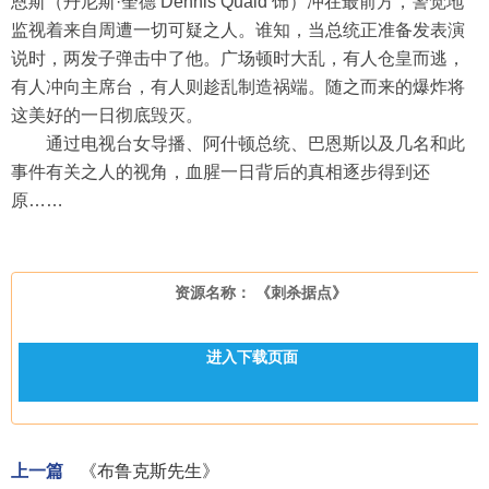
恩斯（丹尼斯·奎德 Dennis Quaid 饰）冲在最前方，警觉地
监视着来自周遭一切可疑之人。谁知，当总统正准备发表演
说时，两发子弹击中了他。广场顿时大乱，有人仓皇而逃，
有人冲向主席台，有人则趁乱制造祸端。随之而来的爆炸将
这美好的一日彻底毁灭。
通过电视台女导播、阿什顿总统、巴恩斯以及几名和此
事件有关之人的视角，血腥一日背后的真相逐步得到还
原……
资源名称： 《刺杀据点》
进入下载页面
上一篇
《布鲁克斯先生》