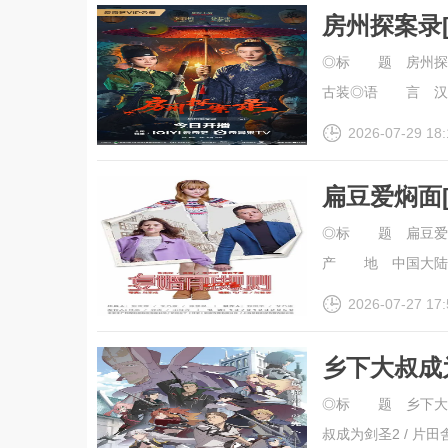
房州探案录[
幕].Fangzho
◎标 题 房州探案
古装◎语 言 汉语普通
2026-07-29 18:
扁豆爱焖面[
幕].Reboun
◎标 题 扁豆爱焖
产 地 中国大陆◎类
2026-07-27 17:
乡下大叔成为
◎标 题 乡下大叔
叔成为剑圣2 / 片田