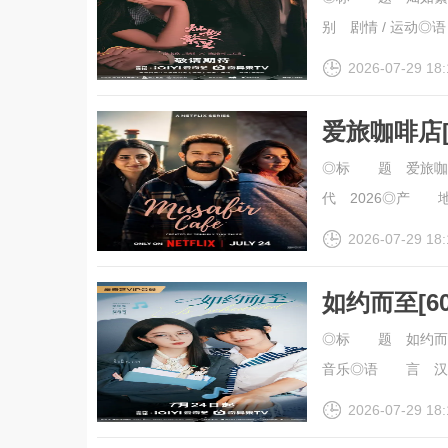
别 剧情 / 运动◎语
2026-07-29 18:
爱旅咖啡店[
幕].Musafir
◎标 题 爱旅咖啡店
代 2026◎产 地
2026-07-29 18:
如约而至[6
幕].As.Sch
◎标 题 如约而至
音乐◎语 言 汉语普通
2026-07-29 18: