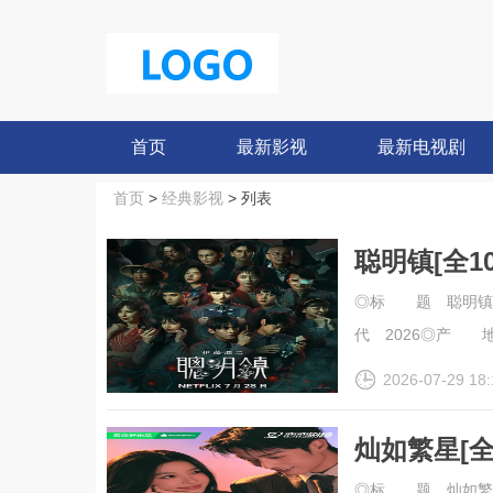
首页
最新影视
最新电视剧
首页
>
经典影视
> 列表
聪明镇[全1
幕].Bloody
◎标 题 聪明镇◎译 
代 2026◎产 地 
2026-07-29 18:
灿如繁星[全
幕].Road.t
◎标 题 灿如繁