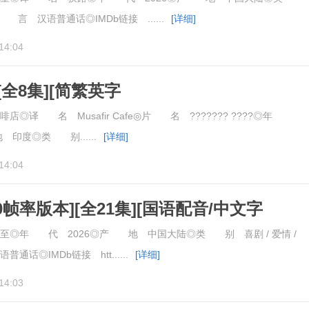
 言 汉语普通话◎IMDb链接 ......
[详细]
14:04
全8集][简繁英字
.Cafe.S01.2160p
◎译 名 Musafir Cafe◎片 名 ??????? ????◎年
 印度◎类 别......
[详细]
14:04
0帧率版本][全21集][国语配音/中文字
eduled.S01.2026.2160p
◎年 代 2026◎产 地 中国大陆◎类 别 喜剧 / 爱情 /
话◎IMDb链接 htt......
[详细]
14:03