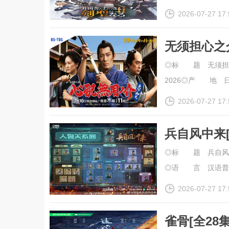
2026-07-27 17:
无须担心之介
◎标 题 无须担
2026◎产 地 日
2026-07-27 17:
兵自风中来[
Born.Warri
◎标 题 兵自风
◎语 言 汉语普通话◎I
2026-07-27 17:
雀骨[全28