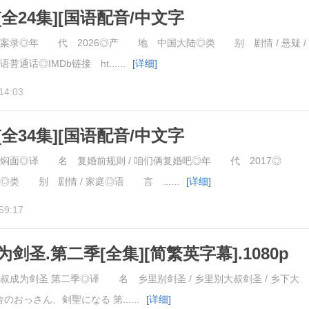
全24集][国语配音/中文字
u.Whispers.of.the.Unsolved.S01.2026
录◎年 代 2026◎产 地 中国大陆◎类 别 剧情 / 悬疑 /
话◎IMDb链接 ht......
[详细]
14:03
全34集][国语配音/中文字
d.Love.S01.2026.2160p
面◎译 名 复婚前规则 / 咱们俩复婚吧◎年 代 2017◎
 别 剧情 / 家庭◎语 言 ......
[详细]
59:17
剑圣.第二季[全集][简繁英字幕].1080p
成为剑圣 第二季◎译 名 乡里别剑圣 / 乡里别大叔剑圣 / 乡下大
舎のおっさん、剣聖になる 第......
[详细]