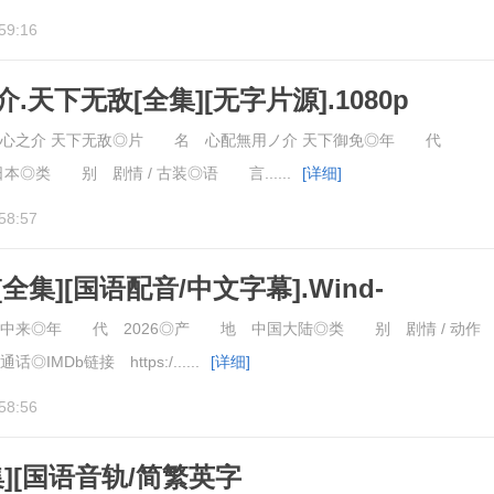
59:16
.天下无敌[全集][无字片源].1080p
心之介 天下无敌◎片 名 心配無用ノ介 天下御免◎年 代
本◎类 别 剧情 / 古装◎语 言......
[详细]
58:57
全集][国语配音/中文字幕].Wind-
ors.S01.2026.2160p
中来◎年 代 2026◎产 地 中国大陆◎类 别 剧情 / 动作
MDb链接 https:/......
[详细]
58:56
集][国语音轨/简繁英字