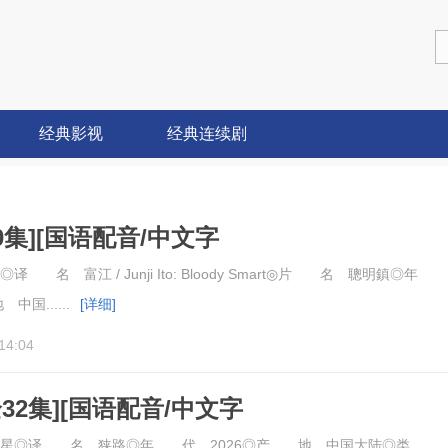
经典影视
经典连续剧
0集][国语配音/中文字
.Smart.S01.2160p
名 富江 / Junji Ito: Bloody Smart◎片 名 聰明鎮◎年
中国......
[详细]
14:04
32集][国语配音/中文字
o.Success.S01.1080p
星◎译 名 狭路◎年 代 2026◎产 地 中国大陆◎类