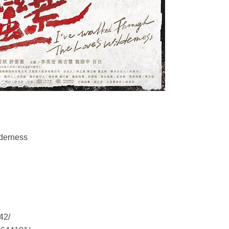
derness
42/