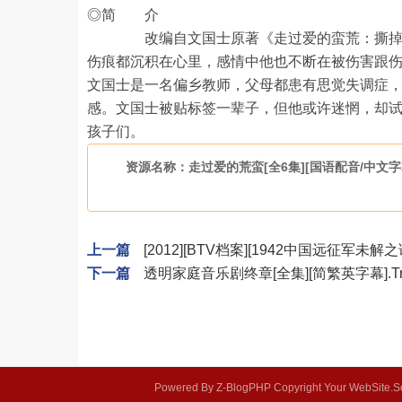
◎简 介
改编自文国士原著《走过爱的蛮荒：撕掉羞耻
伤痕都沉积在心里，感情中他也不断在被伤害跟
文国士是一名偏乡教师，父母都患有思觉失调症
感。文国士被贴标签一辈子，但他或许迷惘，却
孩子们。
资源名称：走过爱的荒蛮[全6集][国语配音/中文字幕]
上一篇
[2012][BTV档案][1942中国远征军未解之谜
下一篇
透明家庭音乐剧终章[全集][简繁英字幕].Transp
Powered By
Z-BlogPHP
Copyright Your WebSite.S