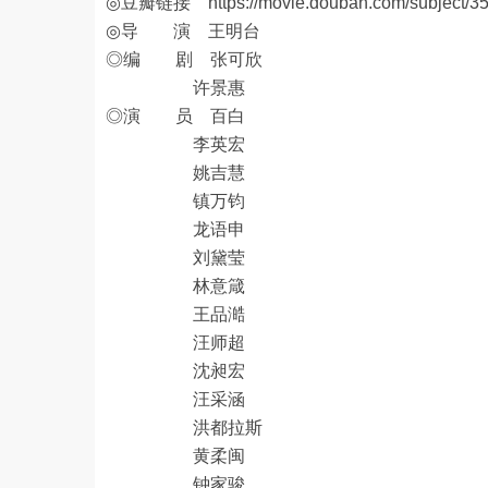
◎豆瓣链接
https://movie.douban.com/subject/3
◎导 演 王明台
◎编 剧 张可欣
许景惠
◎演 员 百白
李英宏
姚吉慧
镇万钧
龙语申
刘黛莹
林意箴
王品澔
汪师超
沈昶宏
汪采涵
洪都拉斯
黄柔闽
钟家骏