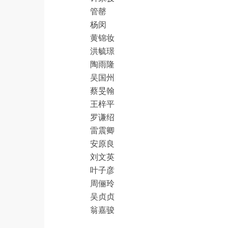
管罄
杨闵
黄锦妆
洪毓璟
陶雨隆
吴国州
蔡旻翰
王梓平
罗谦绍
雷震卿
安原良
刘文英
叶子彦
周俪玲
吴贞贞
翁嘉骏