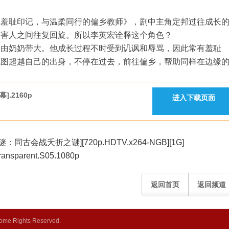
印记，与温柔同行的偏乡教师》，剧中主角定邦过往成长
伤害人之间往复回旋。所以李英宏诠释这个角色？
，由奶奶带大。他成长过程不时受到讥讽和辱骂，因此常有羞耻
试图超越自己的出身，不停在过去，前往偏乡，帮助同样在边缘
.2160p
进入下载页面
：同古会战夭折之谜][720p.HDTV.x264-NGB][1G]
arent.S05.1080p
返回首页
返回频道
ome Rights Reserved.