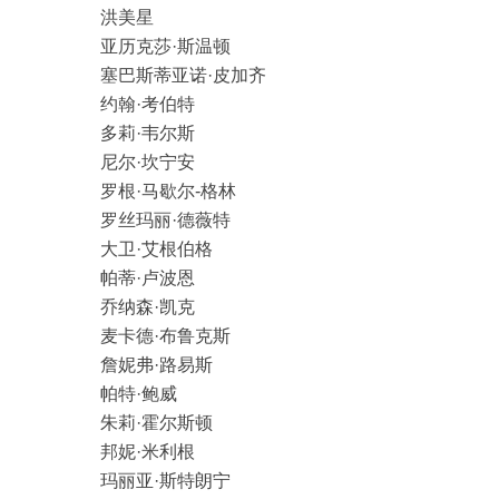
洪美星
亚历克莎·斯温顿
塞巴斯蒂亚诺·皮加齐
约翰·考伯特
多莉·韦尔斯
尼尔·坎宁安
罗根·马歇尔-格林
罗丝玛丽·德薇特
大卫·艾根伯格
帕蒂·卢波恩
乔纳森·凯克
麦卡德·布鲁克斯
詹妮弗·路易斯
帕特·鲍威
朱莉·霍尔斯顿
邦妮·米利根
玛丽亚·斯特朗宁