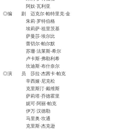
阿奴·瓦利亚
◎编 剧 迈克尔·帕特里克·金
朱莉·罗特伯格
埃莉萨·祖里茨基
萨曼莎·埃尔比
蕾切尔·帕尔默
苏珊·法莱斯-希尔
卢卡斯·弗勒利希
坎迪斯·布什奈尔
◎演 员 莎拉·杰茜卡·帕克
辛西娅·尼克松
克里斯汀·戴维斯
萨莉塔·乔德霍里
妮可·阿丽·帕克
伊万·汉德勒
马里奥·坎通
克里斯·杰克逊