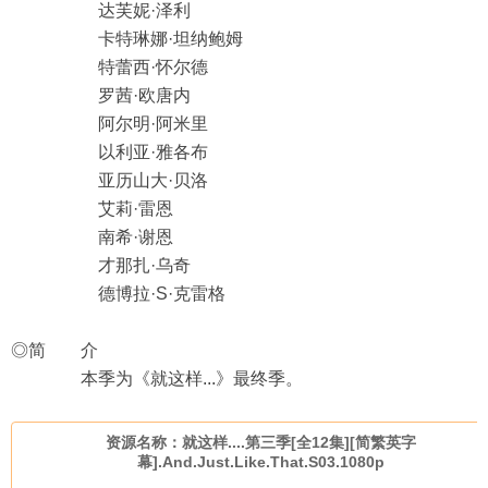
达芙妮·泽利
卡特琳娜·坦纳鲍姆
特蕾西·怀尔德
罗茜·欧唐内
阿尔明·阿米里
以利亚·雅各布
亚历山大·贝洛
艾莉·雷恩
南希·谢恩
才那扎·乌奇
德博拉·S·克雷格
◎简 介
本季为《就这样...》最终季。
资源名称：就这样....第三季[全12集][简繁英字
幕].And.Just.Like.That.S03.1080p