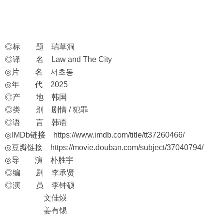
◎标 题 瑞草洞
◎译 名 Law and The City
◎片 名 서초동
◎年 代 2025
◎产 地 韩国
◎类 别 剧情 / 犯罪
◎语 言 韩语
◎IMDb链接
https://www.imdb.com/title/tt37260466/
◎豆瓣链接
https://movie.douban.com/subject/37040794/
◎导 演 朴胜宇
◎编 剧 李承贤
◎演 员 李钟硕
文佳煐
姜有锡