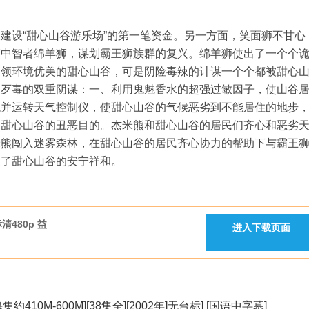
建设“甜心山谷游乐场”的第一笔资金。另一方面，笑面狮不甘心
狮中智者绵羊狮，谋划霸王狮族群的复兴。绵羊狮使出了一个个
占领环境优美的甜心山谷，可是阴险毒辣的计谋一个个都被甜心
更歹毒的双重阴谋：一、利用鬼魅香水的超强过敏因子，使山谷
找并运转天气控制仪，使甜心山谷的气候恶劣到不能居住的地步
领甜心山谷的丑恶目的。杰米熊和甜心山谷的居民们齐心和恶劣
米熊闯入迷雾森林，在甜心山谷的居民齐心协力的帮助下与霸王
复了甜心山谷的安宁祥和。
480p 益
进入下载页面
[每集约410M-600M][38集全][2002年]无台标] [国语中字幕]