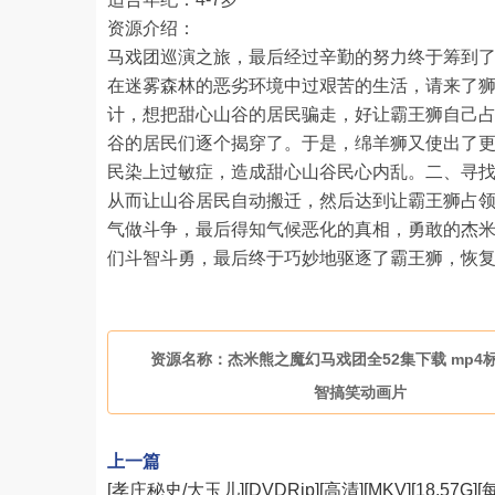
资源介绍：
马戏团巡演之旅，最后经过辛勤的努力终于筹到了
在迷雾森林的恶劣环境中过艰苦的生活，请来了
计，想把甜心山谷的居民骗走，好让霸王狮自己
谷的居民们逐个揭穿了。于是，绵羊狮又使出了
民染上过敏症，造成甜心山谷民心内乱。二、寻
从而让山谷居民自动搬迁，然后达到让霸王狮占
气做斗争，最后得知气候恶化的真相，勇敢的杰
们斗智斗勇，最后终于巧妙地驱逐了霸王狮，恢
资源名称：杰米熊之魔幻马戏团全52集下载 mp4标清
智搞笑动画片
上一篇
[孝庄秘史/大玉儿][DVDRip][高清][MKV][18.57G]